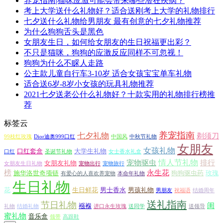
养宠指南|猫咪应激可能会带来哪些潜在疾病？
考上大学送什么礼物好？适合送刚考上大学的礼物排行
七夕送什么礼物给男朋友 最有创意的七夕礼物推荐
为什么狗狗舌头是黑色
女朋友生日，如何给女朋友的生日祝福更出彩？
不只是猫咪，狗狗的应激反应同样不可忽视！
狗狗为什么不睬人走路
公主款儿童自行车3-10岁 适合女孩宝宝单车礼物
适合送6岁-8岁小女孩的玩具礼物推荐
2021七夕送老公什么礼物好？十款实用的礼物排行榜推
荐
标签云
养宠指南
七夕礼物
剃须刀
99枝红玫瑰
Dior迪奥999口红
中国风
中秋节礼物
女朋友
女孩礼物
口红套盒
大学生礼物
口红
圣诞节礼物
女士香水礼盒
情人节礼物
宠物驱虫
排行
女朋友礼物
女朋友生日礼物
宠物出行
宠物旅行
榜
永生花
施华洛世奇项链
狗狗驱虫药
玫瑰
有爱心的人喜欢养宠物
本命年礼物
生日礼物
花
生日鲜花
男士香水
男孩礼物
男朋友
祝福语
结婚周年
送礼指南
节日礼物
闺
襁褓
礼物
结婚礼物
进口永生玫瑰
送同学
送领导
蜜礼物
音乐盒
领带
高跟鞋