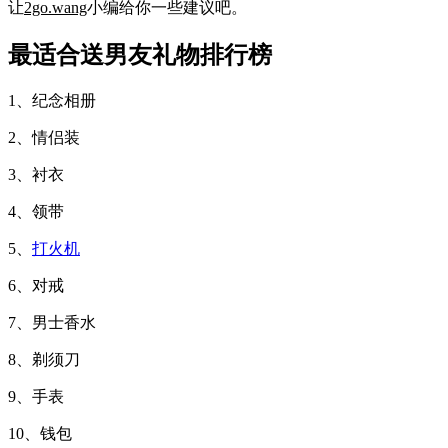
让
2go.wang
小编给你一些建议吧。
最适合送男友礼物排行榜
1、纪念相册
2、情侣装
3、衬衣
4、领带
5、
打火机
6、对戒
7、男士香水
8、剃须刀
9、手表
10、钱包