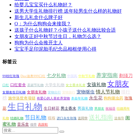
给婴儿宝宝买什么礼物好？
送男大学生礼物排行榜 送年轻男生什么样的礼物好
新生儿礼盒什么牌子好
Q：为什么狗狗会来接我？
送孩子什么礼物好？小孩子送什么礼物比较合适
女朋友正好中秋节过生日，礼物怎么选？
狗狗为什么会推开主人
宝宝手足印泥胎毛纪念品相框使用心得
标签云
养宠指南
七夕礼物
剃须刀
99枝红玫瑰
Dior迪奥999口红
中国风
中秋节礼物
女朋友
女孩礼物
口红套盒
大学生礼物
口红
圣诞节礼物
女士香水礼盒
情人节礼物
宠物驱虫
排行
女朋友礼物
女朋友生日礼物
宠物出行
宠物旅行
榜
永生花
施华洛世奇项链
狗狗驱虫药
玫瑰
有爱心的人喜欢养宠物
本命年礼物
生日礼物
花
生日鲜花
男士香水
男孩礼物
男朋友
祝福语
结婚周年
送礼指南
节日礼物
闺
襁褓
礼物
结婚礼物
进口永生玫瑰
送同学
送领导
蜜礼物
音乐盒
领带
高跟鞋