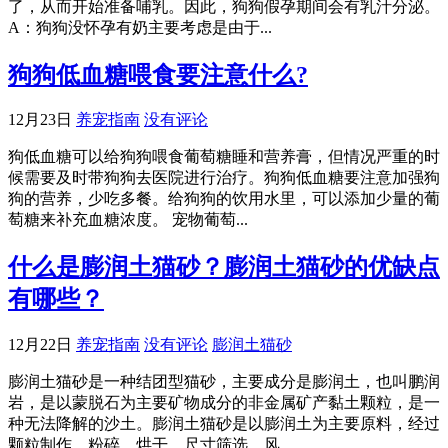
了，从而开始准备哺乳。因此，狗狗假孕期间会有乳汁分泌。
A：狗狗没怀孕有奶主要考虑是由于...
狗狗低血糖喂食要注意什么?
12月23日
养宠指南
没有评论
狗低血糖可以给狗狗喂食葡萄糖睡和营养膏，但情况严重的时
候需要及时带狗狗去医院进行治疗。狗狗低血糖要注意加强狗
狗的营养，少吃多餐。给狗狗的饮用水里，可以添加少量的葡
萄糖来补充血糖浓度。 宠物葡萄...
什么是膨润土猫砂？膨润土猫砂的优缺点
有哪些？
12月22日
养宠指南
没有评论
膨润土猫砂
膨润土猫砂是一种结团型猫砂，主要成分是膨润土，也叫鹏润
岩，是以蒙脱石为主要矿物成分的非金属矿产黏土颗粒，是一
种无法降解的沙土。膨润土猫砂是以膨润土为主要原料，经过
颗粒制作、粉碎、烘干、尺寸筛选、风...