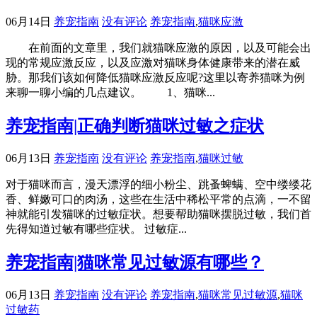
06月14日
养宠指南
没有评论
养宠指南
,
猫咪应激
在前面的文章里，我们就猫咪应激的原因，以及可能会出
现的常规应激反应，以及应激对猫咪身体健康带来的潜在威
胁。那我们该如何降低猫咪应激反应呢?这里以寄养猫咪为例
来聊一聊小编的几点建议。 1、猫咪...
养宠指南|正确判断猫咪过敏之症状
06月13日
养宠指南
没有评论
养宠指南
,
猫咪过敏
对于猫咪而言，漫天漂浮的细小粉尘、跳蚤蜱螨、空中缕缕花
香、鲜嫩可口的肉汤，这些在生活中稀松平常的点滴，一不留
神就能引发猫咪的过敏症状。想要帮助猫咪摆脱过敏，我们首
先得知道过敏有哪些症状。 过敏症...
养宠指南|猫咪常见过敏源有哪些？
06月13日
养宠指南
没有评论
养宠指南
,
猫咪常见过敏源
,
猫咪
过敏药