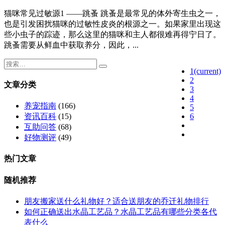
猫咪常见过敏源1 ——跳蚤 跳蚤是最常见的体外寄生虫之一，
也是引发困扰猫咪的过敏性皮炎的根源之一。如果家里出现这
些小虫子的踪迹，那么这里的猫咪和主人都很难再得宁日了。
跳蚤需要从鲜血中获取养分，因此，...
1
(current)
2
文章分类
3
4
养宠指南
(166)
5
6
资讯百科
(15)
互助问答
(68)
好物测评
(49)
热门文章
随机推荐
朋友搬家送什么礼物好？适合送朋友的乔迁礼物排行
如何正确送出水晶工艺品？水晶工艺品有哪些分类各代
表什么