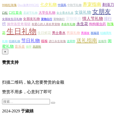
养宠指南
七夕礼物
剃须刀
99枝红玫瑰
Dior迪奥999口红
中国风
中秋节礼物
女朋友
女孩礼物
口红套盒
大学生礼物
口红
圣诞节礼物
女士香水礼盒
情人节礼物
宠物驱虫
排行
女朋友礼物
女朋友生日礼物
宠物出行
宠物旅行
榜
永生花
施华洛世奇项链
狗狗驱虫药
玫瑰
有爱心的人喜欢养宠物
本命年礼物
生日礼物
花
生日鲜花
男士香水
男孩礼物
男朋友
祝福语
结婚周年
送礼指南
节日礼物
闺
襁褓
礼物
结婚礼物
进口永生玫瑰
送同学
送领导
蜜礼物
音乐盒
领带
高跟鞋
×
赞赏支持
扫描二维码，输入您要赞赏的金额
赞赏不用多，心意到了即可
2024-2029
于淑娟