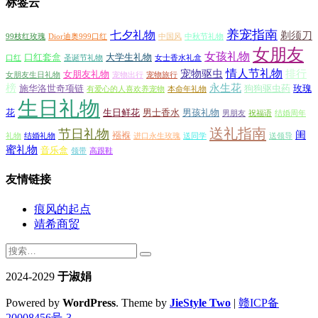
标签云
养宠指南
七夕礼物
剃须刀
99枝红玫瑰
Dior迪奥999口红
中国风
中秋节礼物
女朋友
女孩礼物
口红套盒
大学生礼物
口红
圣诞节礼物
女士香水礼盒
情人节礼物
宠物驱虫
排行
女朋友礼物
女朋友生日礼物
宠物出行
宠物旅行
榜
永生花
施华洛世奇项链
狗狗驱虫药
玫瑰
有爱心的人喜欢养宠物
本命年礼物
生日礼物
花
生日鲜花
男士香水
男孩礼物
男朋友
祝福语
结婚周年
送礼指南
节日礼物
闺
襁褓
礼物
结婚礼物
进口永生玫瑰
送同学
送领导
蜜礼物
音乐盒
领带
高跟鞋
友情链接
痕风的起点
靖希商贸
2024-2029
于淑娟
Powered by
WordPress
. Theme by
JieStyle Two
|
赣ICP备
20008456号-3