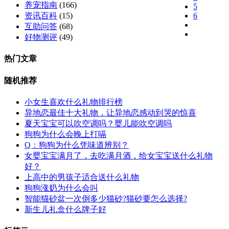
养宠指南
(166)
5
6
资讯百科
(15)
互助问答
(68)
好物测评
(49)
热门文章
随机推荐
小女生喜欢什么礼物排行榜
异地恋最佳十大礼物，让异地恋感动到哭的惊喜
夏天宝宝可以吹空调吗？婴儿能吹空调吗
狗狗为什么会晚上打嗝
Q：狗狗为什么凭味道辨别？
女婴宝宝满月了，去吃满月酒，给女宝宝送什么礼物
好？
上高中的男孩子适合送什么礼物
狗狗涨奶为什么会叫
智能猫砂盆一次倒多少猫砂?猫砂要怎么选择?
新生儿礼盒什么牌子好