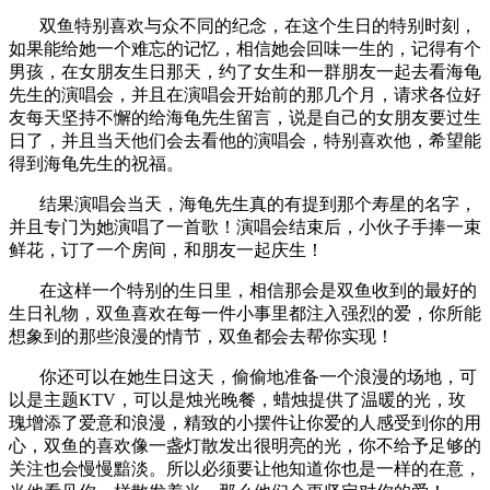
双鱼特别喜欢与众不同的纪念，在这个生日的特别时刻，
如果能给她一个难忘的记忆，相信她会回味一生的，记得有个
男孩，在女朋友生日那天，约了女生和一群朋友一起去看海龟
先生的演唱会，并且在演唱会开始前的那几个月，请求各位好
友每天坚持不懈的给海龟先生留言，说是自己的女朋友要过生
日了，并且当天他们会去看他的演唱会，特别喜欢他，希望能
得到海龟先生的祝福。
结果演唱会当天，海龟先生真的有提到那个寿星的名字，
并且专门为她演唱了一首歌！演唱会结束后，小伙子手捧一束
鲜花，订了一个房间，和朋友一起庆生！
在这样一个特别的生日里，相信那会是双鱼收到的最好的
生日礼物，双鱼喜欢在每一件小事里都注入强烈的爱，你所能
想象到的那些浪漫的情节，双鱼都会去帮你实现！
你还可以在她生日这天，偷偷地准备一个浪漫的场地，可
以是主题KTV，可以是烛光晚餐，蜡烛提供了温暖的光，玫
瑰增添了爱意和浪漫，精致的小摆件让你爱的人感受到你的用
心，双鱼的喜欢像一盏灯散发出很明亮的光，你不给予足够的
关注也会慢慢黯淡。所以必须要让他知道你也是一样的在意，