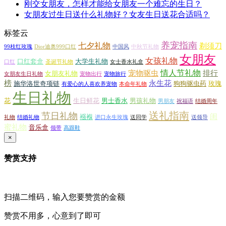
刚交女朋友，怎样才能给女朋友一个难忘的生日？
女朋友过生日送什么礼物好？女友生日送花合适吗？
标签云
养宠指南
七夕礼物
剃须刀
99枝红玫瑰
Dior迪奥999口红
中国风
中秋节礼物
女朋友
女孩礼物
口红套盒
大学生礼物
口红
圣诞节礼物
女士香水礼盒
情人节礼物
宠物驱虫
排行
女朋友礼物
女朋友生日礼物
宠物出行
宠物旅行
榜
永生花
施华洛世奇项链
狗狗驱虫药
玫瑰
有爱心的人喜欢养宠物
本命年礼物
生日礼物
花
生日鲜花
男士香水
男孩礼物
男朋友
祝福语
结婚周年
送礼指南
节日礼物
闺
襁褓
礼物
结婚礼物
进口永生玫瑰
送同学
送领导
蜜礼物
音乐盒
领带
高跟鞋
×
赞赏支持
扫描二维码，输入您要赞赏的金额
赞赏不用多，心意到了即可