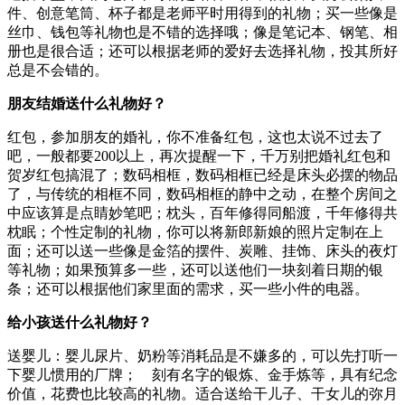
件、创意笔筒、杯子都是老师平时用得到的礼物；买一些像是
丝巾、钱包等礼物也是不错的选择哦；像是笔记本、钢笔、相
册也是很合适；还可以根据老师的爱好去选择礼物，投其所好
总是不会错的。
朋友结婚送什么礼物好？
红包，参加朋友的婚礼，你不准备红包，这也太说不过去了
吧，一般都要200以上，再次提醒一下，千万别把婚礼红包和
贺岁红包搞混了；数码相框，数码相框已经是床头必摆的物品
了，与传统的相框不同，数码相框的静中之动，在整个房间之
中应该算是点睛妙笔吧；枕头，百年修得同船渡，千年修得共
枕眠；个性定制的礼物，你可以将新郎新娘的照片定制在上
面；还可以送一些像是金箔的摆件、炭雕、挂饰、床头的夜灯
等礼物；如果预算多一些，还可以送他们一块刻着日期的银
条；还可以根据他们家里面的需求，买一些小件的电器。
给小孩送什么礼物好？
送婴儿：婴儿尿片、奶粉等消耗品是不嫌多的，可以先打听一
下婴儿惯用的厂牌； 刻有名字的银炼、金手炼等，具有纪念
价值，花费也比较高的礼物。适合送给干儿子、干女儿的弥月