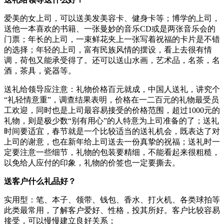
爱美的女上司，可以送美发美容卡、健身卡等；博学的上司，
送他一本喜欢的书籍、一张曼妙的音乐CD或是两张音乐会的
门票；年长的上司，一束鲜花夹上一张写着祝福的卡片是不错
的选择；年轻的上司，富有民族风情的摆设，看上去很有情
调，荷包又能承受得了。还可以送山水画，艺术品，名茶，名
酒，茶具，瓷器等。
送礼给领导应注意：礼物价格百元就成，中国人送礼，讲究个
“礼轻情意重”，调查结果表明，价格在一二百元的礼物最受员
工欢迎，同时也是上司最容易接受的价格范围，超过1000元的
礼物，则是极少数“别有用心”的人特意为上司准备的了；送礼
时间要适宜，春节就是一个比较适当的送礼机会，既表达了对
上司的谢意，也在新年给上司送去一份真挚的祝福；送礼时一
定要注意一些细节，礼物的包装要精细，不能看起来很粗糙，
以免给人应付的印象，礼物的价签也一定要撕去。
送客户什么礼品好？
实用型：笔、本子、领带、钱包、香水、打火机、各类球拍等
此类最常用，了解客户爱好、性格，投其所好。客户比较容易
接受，可以慢慢建立良好关系；