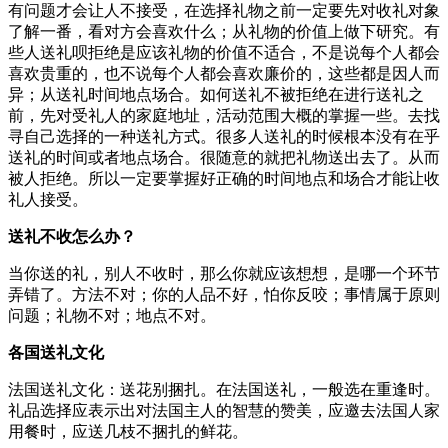
有问题才会让人不接受，在选择礼物之前一定要先对收礼对象
了解一番，看对方会喜欢什么；从礼物的价值上做下研究。有
些人送礼呗拒绝是应该礼物的价值不适合，不是说每个人都会
喜欢贵重的，也不说每个人都会喜欢廉价的，这些都是因人而
异；从送礼时间地点场合。如何送礼不被拒绝在进行送礼之
前，先对受礼人的家庭地址，活动范围大概的掌握一些。去找
寻自己选择的一种送礼方式。很多人送礼的时候根本没有在乎
送礼的时间或者地点场合。很随意的就把礼物送出去了。从而
被人拒绝。所以一定要掌握好正确的时间地点和场合才能让收
礼人接受。
送礼不收怎么办？
当你送的礼，别人不收时，那么你就应该想想，是哪一个环节
弄错了。方法不对；你的人品不好，怕你反咬；事情属于原则
问题；礼物不对；地点不对。
各国送礼文化
法国送礼文化：送花别捆扎。在法国送礼，一般选在重逢时。
礼品选择应表示出对法国主人的智慧的赞美，应邀去法国人家
用餐时，应送几枝不捆扎的鲜花。