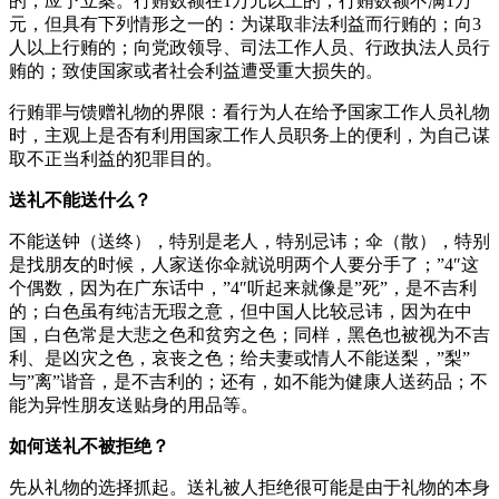
的，应予立案。行贿数额在1万元以上的；行贿数额不满1万
元，但具有下列情形之一的：为谋取非法利益而行贿的；向3
人以上行贿的；向党政领导、司法工作人员、行政执法人员行
贿的；致使国家或者社会利益遭受重大损失的。
行贿罪与馈赠礼物的界限：看行为人在给予国家工作人员礼物
时，主观上是否有利用国家工作人员职务上的便利，为自己谋
取不正当利益的犯罪目的。
送礼不能送什么？
不能送钟（送终），特别是老人，特别忌讳；伞（散），特别
是找朋友的时候，人家送你伞就说明两个人要分手了；”4″这
个偶数，因为在广东话中，”4″听起来就像是”死”，是不吉利
的；白色虽有纯洁无瑕之意，但中国人比较忌讳，因为在中
国，白色常是大悲之色和贫穷之色；同样，黑色也被视为不吉
利、是凶灾之色，哀丧之色；给夫妻或情人不能送梨，”梨”
与”离”谐音，是不吉利的；还有，如不能为健康人送药品；不
能为异性朋友送贴身的用品等。
如何送礼不被拒绝？
先从礼物的选择抓起。送礼被人拒绝很可能是由于礼物的本身