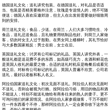
德国送礼文化：送礼讲究包装。在德国送礼，对礼品是否适
当、包装是否精美要格外注意，玫瑰是专送情人的，绝不可随
便送；德国人喜欢应邀郊游，但主人在出发前需要做好细致周
到的安排。
荷兰送礼文化：食品，少送。在荷兰，人们大多习惯吃生、冷
食品，送礼忌送食品，且礼物要用纸制品包好。到荷兰人家做
客，切勿对女主人过于殷勤。在男女同上楼梯时，其礼节恰好
与大多数国家相反：男士在前，女士在后。
英国送礼文化：讨厌有公司标记的礼品。英国人讲究外表，一
般送礼都是送花费不多的东西，如高级巧克力，名酒和鲜花也
是英国人收礼的最爱之物，合适的送礼时机应是晚餐后或看完
戏之后。对标有公司标记的礼品，英国人普遍不欣赏。公司若
送礼，最好以老板和私人名义。
阿拉伯国家送礼文化：初次见面不送礼。阿拉伯人初次见面时
不送礼，否则会被视为行贿。按阿拉伯习俗，用旧的物品和酒
不能送人；特别不能送礼物给有商务往来的熟人的妻子。更不
可询问他们的家居情况。去阿拉伯人家参观做客，千万不能盯
住一件东西看个不停，那样阿拉伯主人一定会要你收下这件东
西，否则心里将鄙视你。