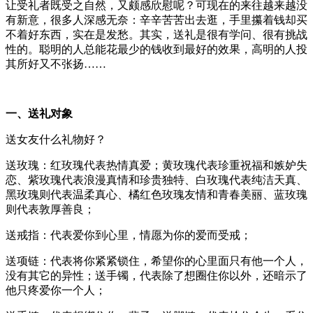
让受礼者既受之自然，又颇感欣慰呢？可现在的来往越来越没
有新意，很多人深感无奈：辛辛苦苦出去逛，手里攥着钱却买
不着好东西，实在是发愁。其实，送礼是很有学问、很有挑战
性的。聪明的人总能花最少的钱收到最好的效果，高明的人投
其所好又不张扬……
一、送礼对象
送女友什么礼物好？
送玫瑰：红玫瑰代表热情真爱；黄玫瑰代表珍重祝福和嫉妒失
恋、紫玫瑰代表浪漫真情和珍贵独特、白玫瑰代表纯洁天真、
黑玫瑰则代表温柔真心、橘红色玫瑰友情和青春美丽、蓝玫瑰
则代表敦厚善良；
送戒指：代表爱你到心里，情愿为你的爱而受戒；
送项链：代表将你紧紧锁住，希望你的心里面只有他一个人，
没有其它的异性；送手镯，代表除了想圈住你以外，还暗示了
他只疼爱你一个人；