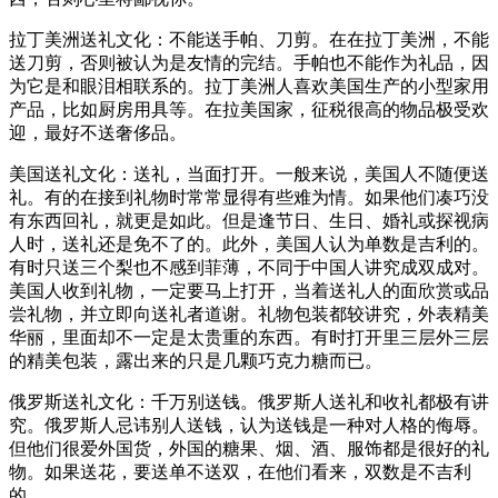
拉丁美洲送礼文化：不能送手帕、刀剪。在在拉丁美洲，不能
送刀剪，否则被认为是友情的完结。手帕也不能作为礼品，因
为它是和眼泪相联系的。拉丁美洲人喜欢美国生产的小型家用
产品，比如厨房用具等。在拉美国家，征税很高的物品极受欢
迎，最好不送奢侈品。
美国送礼文化：送礼，当面打开。一般来说，美国人不随便送
礼。有的在接到礼物时常常显得有些难为情。如果他们凑巧没
有东西回礼，就更是如此。但是逢节日、生日、婚礼或探视病
人时，送礼还是免不了的。此外，美国人认为单数是吉利的。
有时只送三个梨也不感到菲薄，不同于中国人讲究成双成对。
美国人收到礼物，一定要马上打开，当着送礼人的面欣赏或品
尝礼物，并立即向送礼者道谢。礼物包装都较讲究，外表精美
华丽，里面却不一定是太贵重的东西。有时打开里三层外三层
的精美包装，露出来的只是几颗巧克力糖而已。
俄罗斯送礼文化：千万别送钱。俄罗斯人送礼和收礼都极有讲
究。俄罗斯人忌讳别人送钱，认为送钱是一种对人格的侮辱。
但他们很爱外国货，外国的糖果、烟、酒、服饰都是很好的礼
物。如果送花，要送单不送双，在他们看来，双数是不吉利
的。