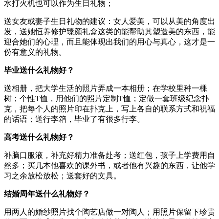
水打火机也可以作为生日礼物；
送女友或妻子生日礼物的建议：女人爱美，可以从美的角度出
发，送她恒养修护臻颜礼盒这类的能帮助其塑造美的东西，能
迎合她们的心理，而且能体现出我们的用心与真心，这才是一
份有意义的礼物。
毕业送什么礼物好？
送相册，把大学生活的照片弄成一本相册；在学校里种一棵
树；个性T恤，用他们的照片定制T恤；定做一套班级纪念扑
克，把每个人的照片印在扑克上，写上各自的联系方式和祝福
的话语；送行李箱，毕业了有很多行李。
高考送什么礼物好？
补脑口服液，补充好精力准备赴考；送红包，孩子上学费用自
然多；买几本他喜欢的课外书，或者他有兴趣的东西，让他学
习之余放松放松；送套好的文具。
结婚周年送什么礼物好？
用两人的婚纱照片找个陶艺店做一对陶人；用照片保留下珍贵