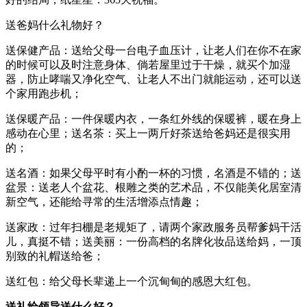
送爸妈什么礼物好？
送保健产品：送给父母一台电子血压计，让老人们在你不在家
的时候可以及时注意身体、倘若屋里过于干燥，就买个加湿
器，防止哮喘又净化空气、让老人不出门就能运动，还可以送
个家用跑步机；
送保暖产品：一件保暖内衣，一条红外线的保暖裤，暖在身上
感动在心里；送名茶：买上一两斤好茶送给爸妈还是很实用
的；
送名酒：如果父母平时有小酌一杯的习惯，名酒是不错的；送
盆景：送老人个盆花、根雕之类的艺术品，不仅能美化居室清
新空气，还能给寻常的生活增添点情趣；
送家政：过年扫棚是老规矩了，请两个家政服务员帮爹妈干活
儿，真挺不错；送美丽：一份高档的名牌化妆品送给妈，一顶
别致的礼帽送给爸；
送红包：给父母长辈递上一个沉甸甸的感恩大红包。
送礼给领导送什么好？