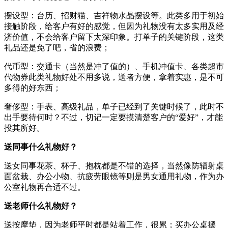
摆设型：台历、招财猫、吉祥物水晶摆设等。此类多用于初始
接触阶段，给客户有好的感觉，但因为礼物没有太多实用及经
济价值，不会给客户留下太深印象。打单子的关键阶段，这类
礼品还是免了吧，省的浪费；
代币型：交通卡（当然是冲了值的）、手机冲值卡、各类超市
代物券此类礼物好处不用多说，送者方便，拿着实惠，是不可
多得的好东西；
奢侈型：手表、高级礼品，单子已经到了关键时候了，此时不
出手要待何时？不过，切记一定要摸清楚客户的“爱好”，才能
投其所好。
送同事什么礼物好？
送女同事花茶、杯子、抱枕都是不错的选择，当然像防辐射桌
面盆栽、办公小物、抗疲劳眼镜等则是男女通用礼物，作为办
公室礼物再合适不过。
送老师什么礼物好？
送按摩垫，因为老师平时都是站着工作，很累；买办公桌摆