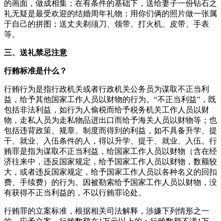
的画面，做成相集；在有条件的基础下，送给妻子一份钻石之
礼无疑是最受欢迎的结婚周年礼物；用你们俩的照片做一张属
于自己的拼图；送丈夫剃须刀、领带、打火机、皮带、手表
等。
三、送礼禁忌注意
行贿标准是什么？
行贿行为是指行政机关或者行政机关公务员为谋取不正当利
益，给予其他国家工作人员以财物的行为。“不正当利益”，既
包括非法利益，如行为人偷税而给予税务机关工作人员以财
物，走私人员为走私物品进出口而给予海关人员以财物等；也
包括违背政策、规章、制度而得到的利益，如不具备升学、提
干、就业、入伍条件的人，得以升学、提干、就业、入伍。行
贿罪是指为谋取不正当利益，给国家工作人员以财物（含在经
济往来中，违反国家规定，给予国家工作人员以财物，数额较
大，或者违反国家规定，给予国家工作人员以各种名义的回扣
费、手续费）的行为。因被勒索给予国家工作人员以财物，没
有获得不正当利益的，不以行贿罪论处。
行贿罪的立案标准，根据相关司法解释，涉嫌下列情形之一