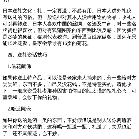
日本送礼文化：礼，一定要送，不必有用。日本人讲究礼仪，
有送礼的习俗。但一般送些对其本人没啥用途的物品，收礼人
可以再转送。日本人喜欢中国的丝绸、名酒及中药，对一些名
牌货也很喜欢，但对有狐獾图案的东西则比较反感，因为狐狸
是贪婪的象征，獾则代表狡诈。到普通百姓家做客，送菊花只
能15片花瓣，皇家徽章才有16瓣的菊花。
四、送礼说话技巧
1.借花献佛
如果你送土特产品，可以说是老家来人捎来的，分一些给对方
尝尝鲜，东西不多，自己又没花钱，不是特意买的。请他收
下，一般来说受礼者那种因害怕你目的性太强的拒礼心态，可
望缓和，会收下你的礼物。
2.暗渡陈仓
如果你送的是酒一类的东西，不妨假借说是别人送你两瓶酒，
来和对方对饮共酌，这样喝一瓶送一瓶，礼送了，关系也近
了，还不露痕迹，岂不妙。