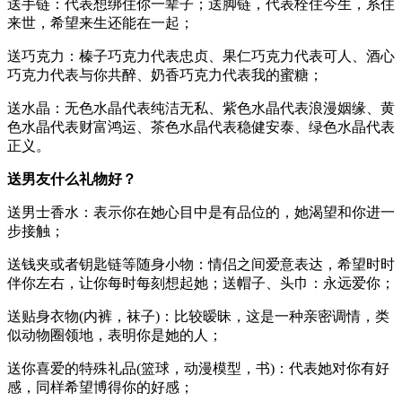
送手链：代表想绑住你一辈子；送脚链，代表栓住今生，系住
来世，希望来生还能在一起；
送巧克力：榛子巧克力代表忠贞、果仁巧克力代表可人、酒心
巧克力代表与你共醉、奶香巧克力代表我的蜜糖；
送水晶：无色水晶代表纯洁无私、紫色水晶代表浪漫姻缘、黄
色水晶代表财富鸿运、茶色水晶代表稳健安泰、绿色水晶代表
正义。
送男友什么礼物好？
送男士香水：表示你在她心目中是有品位的，她渴望和你进一
步接触；
送钱夹或者钥匙链等随身小物：情侣之间爱意表达，希望时时
伴你左右，让你每时每刻想起她；送帽子、头巾：永远爱你；
送贴身衣物(内裤，袜子)：比较暧昧，这是一种亲密调情，类
似动物圈领地，表明你是她的人；
送你喜爱的特殊礼品(篮球，动漫模型，书)：代表她对你有好
感，同样希望博得你的好感；