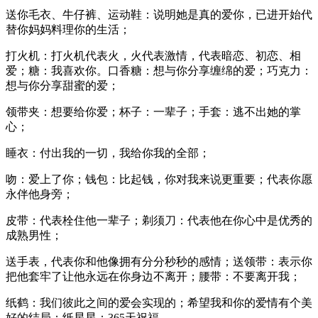
送你毛衣、牛仔裤、运动鞋：说明她是真的爱你，已进开始代
替你妈妈料理你的生活；
打火机：打火机代表火，火代表激情，代表暗恋、初恋、相
爱；糖：我喜欢你。口香糖：想与你分享缠绵的爱；巧克力：
想与你分享甜蜜的爱；
领带夹：想要给你爱；杯子：一辈子；手套：逃不出她的掌
心；
睡衣：付出我的一切，我给你我的全部；
吻：爱上了你；钱包：比起钱，你对我来说更重要；代表你愿
永伴他身旁；
皮带：代表栓住他一辈子；剃须刀：代表他在你心中是优秀的
成熟男性；
送手表，代表你和他像拥有分分秒秒的感情；送领带：表示你
把他套牢了让他永远在你身边不离开；腰带：不要离开我；
纸鹤：我们彼此之间的爱会实现的；希望我和你的爱情有个美
好的结局；纸星星：365天祝福。