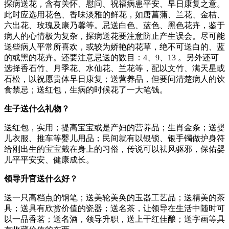
探病送花，含有关怀、慰问、祝福病患平安、早日康复之意。
此时应选用花色、香味淡雅的鲜花，如唐菖蒲、兰花、金桔、
六出花、玫瑰及康乃馨等。忌送白色、蓝色、黑色花卉，鉴于
病人的心情极为复杂，探病送花要注意防止产生误会。尽可能
送些病人平常所喜欢，或较为娇艳的花草，绝不可送白的、蓝
的或黑的花卉。还要注意忌送的数目：4、9、13 。另外还可
选择香石竹、月季花、水仙花、兰花等，配以文竹、满天星或
石松，以祝愿贵体早日康复；送营养品，但要问清楚病人的饮
食禁忌；送红包，生病的时候花了一大笔钱。
生子送什么礼物？
送红包，实用；提高宝宝或是产妇的营养品；生肖金条；送婴
儿衣服、推车等婴儿用品；民间就有以银锁、银手镯做护身符
给刚出生的宝宝戴在身上的习俗，传说可以祛风驱邪，保佑婴
儿平平安安、健康成长。
领导升官送什么好？
送一只高档点的钢笔；送美轮美奂的玉器工艺品；送精美的茶
具；送具有欣赏价值的瓷器；送名茶，让领导在生活中随时可
以一品香茗；送名酒，领导升职，送上干红佳酿；送字画等具