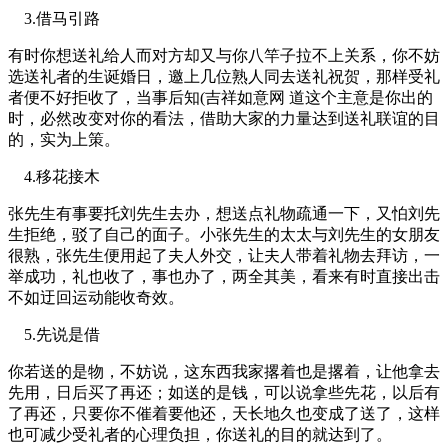
3.借马引路
有时你想送礼给人而对方却又与你八竿子拉不上关系，你不妨
选送礼者的生诞婚日，邀上几位熟人同去送礼祝贺，那样受礼
者便不好拒收了，当事后知(吉祥如意网 道这个主意是你出的
时，必然改变对你的看法，借助大家的力量达到送礼联谊的目
的，实为上策。
4.移花接木
张先生有事要托刘先生去办，想送点礼物疏通一下，又怕刘先
生拒绝，驳了自己的面子。小张先生的太太与刘先生的女朋友
很熟，张先生便用起了夫人外交，让夫人带着礼物去拜访，一
举成功，礼也收了，事也办了，两全其美，看来有时直接出击
不如迂回运动能收奇效。
5.先说是借
你若送的是物，不妨说，这东西我家撂着也是撂着，让他拿去
先用，日后买了再还；如送的是钱，可以说拿些先花，以后有
了再还，只要你不催着要他还，天长地久也变成了送了，这样
也可减少受礼者的心理负担，你送礼的目的就达到了。