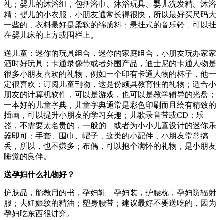
礼；婴儿的沐浴组，包括浴巾、沐浴玩具、婴儿洗发精、沐浴
精；婴儿的小衣服，小朋友通常长得很快，所以最好买尺码大
一些的，衣料最好是柔软的绵质料；悬挂式的音乐铃，可以挂
在婴儿床的上方或围栏上。
送儿童：迷你的玩具组合，迷你的家庭组合，小朋友玩办家家
酒时好玩具；卡通录像带或者外围产品，迪士尼的卡通人物是
很多小朋友喜欢的礼物，例如一个印有卡通人物的杯子，他一
定很喜欢；订阅儿童刊物，这是份颇具教育性的礼物；适合小
朋友的计算机软件，可以是游戏，也可以是教学辅导的光盘；
一本好的儿童字典，儿童字典通常是彩色印刷而且绘有精致的
插画，可以提升小朋友的学习兴趣；儿歌录音带或CD；乐
器，不需要太名贵的，一般的，或者为小小儿童设计的迷你乐
器即可；手套、围巾、帽子，这类的小配件，小朋友常常搞
丢，所以，也不嫌多；布偶，可以抱个满怀的礼物，是小朋友
睡觉的良伴。
送孕妇什么礼物好？
护肤品；胎教用的书；孕妇鞋；孕妇装；护腰枕；孕妇防辐射
服；去妊娠纹的精油；塑身腰带；建议最好不要送吃的，因为
孕妇吃东西很讲究。