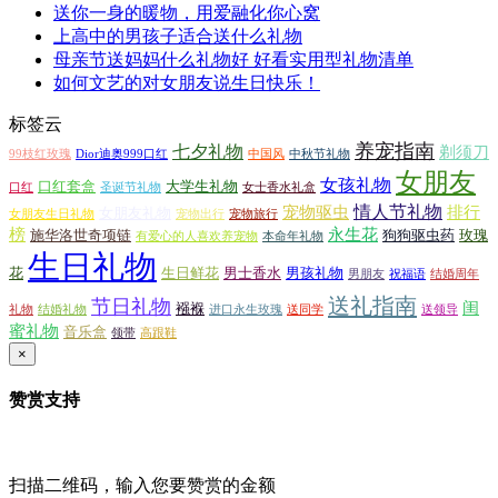
送你一身的暖物，用爱融化你心窝
上高中的男孩子适合送什么礼物
母亲节送妈妈什么礼物好 好看实用型礼物清单
如何文艺的对女朋友说生日快乐！
标签云
养宠指南
七夕礼物
剃须刀
99枝红玫瑰
Dior迪奥999口红
中国风
中秋节礼物
女朋友
女孩礼物
口红套盒
大学生礼物
口红
圣诞节礼物
女士香水礼盒
情人节礼物
宠物驱虫
排行
女朋友礼物
女朋友生日礼物
宠物出行
宠物旅行
榜
永生花
施华洛世奇项链
狗狗驱虫药
玫瑰
有爱心的人喜欢养宠物
本命年礼物
生日礼物
花
生日鲜花
男士香水
男孩礼物
男朋友
祝福语
结婚周年
送礼指南
节日礼物
闺
襁褓
礼物
结婚礼物
进口永生玫瑰
送同学
送领导
蜜礼物
音乐盒
领带
高跟鞋
×
赞赏支持
扫描二维码，输入您要赞赏的金额