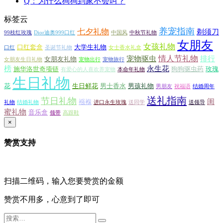
Q：为什么狗狗到家不会叫？
标签云
养宠指南
七夕礼物
剃须刀
99枝红玫瑰
Dior迪奥999口红
中国风
中秋节礼物
女朋友
女孩礼物
口红套盒
大学生礼物
口红
圣诞节礼物
女士香水礼盒
情人节礼物
宠物驱虫
排行
女朋友礼物
女朋友生日礼物
宠物出行
宠物旅行
榜
永生花
施华洛世奇项链
狗狗驱虫药
玫瑰
有爱心的人喜欢养宠物
本命年礼物
生日礼物
花
生日鲜花
男士香水
男孩礼物
男朋友
祝福语
结婚周年
送礼指南
节日礼物
闺
襁褓
礼物
结婚礼物
进口永生玫瑰
送同学
送领导
蜜礼物
音乐盒
领带
高跟鞋
×
赞赏支持
扫描二维码，输入您要赞赏的金额
赞赏不用多，心意到了即可