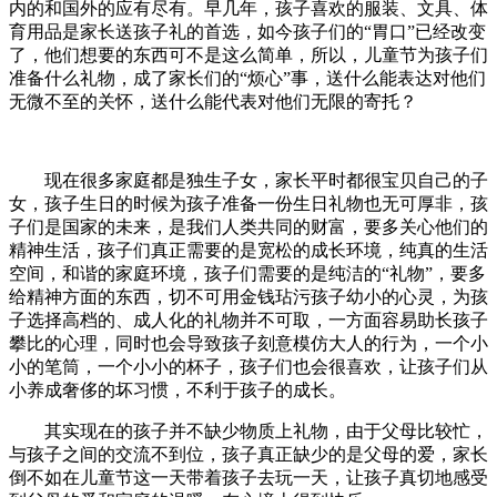
内的和国外的应有尽有。早几年，孩子喜欢的服装、文具、体
育用品是家长送孩子礼的首选，如今孩子们的“胃口”已经改变
了，他们想要的东西可不是这么简单，所以，儿童节为孩子们
准备什么礼物，成了家长们的“烦心”事，送什么能表达对他们
无微不至的关怀，送什么能代表对他们无限的寄托？
现在很多家庭都是独生子女，家长平时都很宝贝自己的子
女，孩子生日的时候为孩子准备一份生日礼物也无可厚非，孩
子们是国家的未来，是我们人类共同的财富，要多关心他们的
精神生活，孩子们真正需要的是宽松的成长环境，纯真的生活
空间，和谐的家庭环境，孩子们需要的是纯洁的“礼物”，要多
给精神方面的东西，切不可用金钱玷污孩子幼小的心灵，为孩
子选择高档的、成人化的礼物并不可取，一方面容易助长孩子
攀比的心理，同时也会导致孩子刻意模仿大人的行为，一个小
小的笔筒，一个小小的杯子，孩子们也会很喜欢，让孩子们从
小养成奢侈的坏习惯，不利于孩子的成长。
其实现在的孩子并不缺少物质上礼物，由于父母比较忙，
与孩子之间的交流不到位，孩子真正缺少的是父母的爱，家长
倒不如在儿童节这一天带着孩子去玩一天，让孩子真切地感受