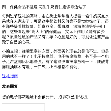
四、保健食品不乱送 花生牛奶杏仁露该靠边站了
每到过节送礼的高峰，走在街上常常看人提着一箱牛奶买点水
果就奔人家去了，可是这牛奶饮料又何尝不是“烂大街”了。还
有那些提着螺旋藻、即食燕窝、蛋白粉、深海鱼油等等串门
的，这些看起来“高大上”的保健品，实际上作用又能有多少
呢？质量过硬的产品又有几家？心意是好的，可别让这些产品
毁了自己的心意。
小编支招：往嘴里塞的东西，外面买的现在总是信不过。但是
用的就不一样了！电子按摩器、电子按摩椅垫、甚至是一个电
子足浴盆都比比那些强。有了这些没事按摩放松一下，腰酸背
痛腿抽筋木有啦，一口气儿上五楼都不费劲。
送礼指南
发表回复
您的电子邮箱地址不会被公开。
必填项已用
*
标注