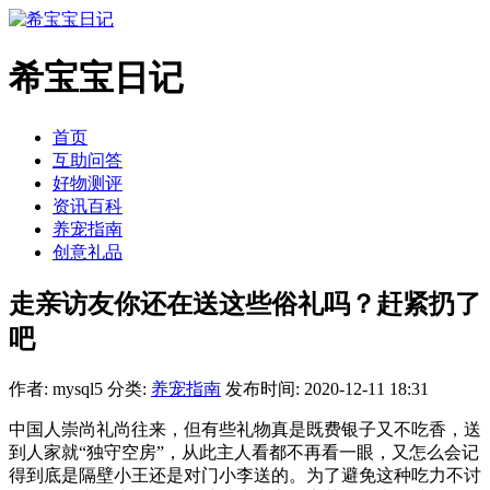
希宝宝日记
首页
互助问答
好物测评
资讯百科
养宠指南
创意礼品
走亲访友你还在送这些俗礼吗？赶紧扔了
吧
作者: mysql5
分类:
养宠指南
发布时间: 2020-12-11 18:31
中国人崇尚礼尚往来，但有些礼物真是既费银子又不吃香，送
到人家就“独守空房”，从此主人看都不再看一眼，又怎么会记
得到底是隔壁小王还是对门小李送的。为了避免这种吃力不讨