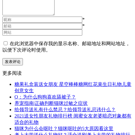
*
*
在此浏览器中保存我的显示名称、邮箱地址和网站地址，
以便下次评论时使用。
更多阅读
糖果礼盒装送女朋友 星空棒棒糖网红花束生日礼物儿童
创意女生
Q：为什么狗狗喜欢舔被子？
养宠指南|正确判断猫咪过敏之症状
给领导送礼有什么禁忌？给领导送礼忌讳什么？
2021送女性朋友礼物排行榜 闺蜜女友老婆暗恋对象都有
适合的礼物
猫咪为什么会呕吐？猫咪呕吐的5大原因看这里
考上大学送什么礼物好？适合送刚考上大学的礼物排行