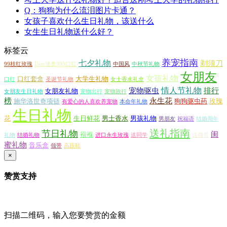
Q：狗狗为什么流泪图片卡通？
女孩子喜欢什么生日礼物，该送什么
女生生日礼物送什么好？
标签云
养宠指南
七夕礼物
剃须刀
99枝红玫瑰
Dior迪奥999口红
中国风
中秋节礼物
女朋友
女孩礼物
口红套盒
大学生礼物
口红
圣诞节礼物
女士香水礼盒
情人节礼物
宠物驱虫
排行
女朋友礼物
女朋友生日礼物
宠物出行
宠物旅行
榜
永生花
施华洛世奇项链
狗狗驱虫药
玫瑰
有爱心的人喜欢养宠物
本命年礼物
生日礼物
花
生日鲜花
男士香水
男孩礼物
男朋友
祝福语
结婚周年
送礼指南
节日礼物
闺
襁褓
礼物
结婚礼物
进口永生玫瑰
送同学
送领导
蜜礼物
音乐盒
领带
高跟鞋
×
赞赏支持
扫描二维码，输入您要赞赏的金额