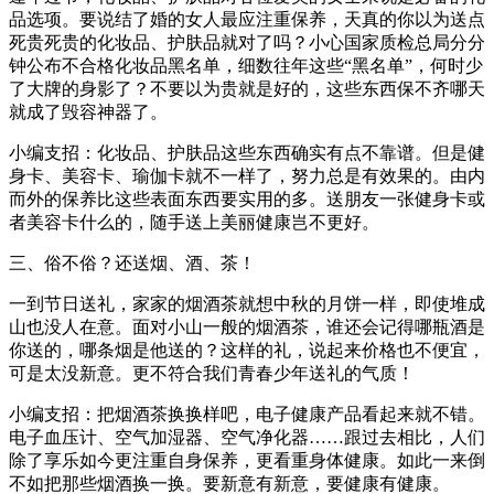
品选项。要说结了婚的女人最应注重保养，天真的你以为送点
死贵死贵的化妆品、护肤品就对了吗？小心国家质检总局分分
钟公布不合格化妆品黑名单，细数往年这些“黑名单”，何时少
了大牌的身影了？不要以为贵就是好的，这些东西保不齐哪天
就成了毁容神器了。
小编支招：化妆品、护肤品这些东西确实有点不靠谱。但是健
身卡、美容卡、瑜伽卡就不一样了，努力总是有效果的。由内
而外的保养比这些表面东西要实用的多。送朋友一张健身卡或
者美容卡什么的，随手送上美丽健康岂不更好。
三、俗不俗？还送烟、酒、茶！
一到节日送礼，家家的烟酒茶就想中秋的月饼一样，即使堆成
山也没人在意。面对小山一般的烟酒茶，谁还会记得哪瓶酒是
你送的，哪条烟是他送的？这样的礼，说起来价格也不便宜，
可是太没新意。更不符合我们青春少年送礼的气质！
小编支招：把烟酒茶换换样吧，电子健康产品看起来就不错。
电子血压计、空气加湿器、空气净化器……跟过去相比，人们
除了享乐如今更注重自身保养，更看重身体健康。如此一来倒
不如把那些烟酒换一换。要新意有新意，要健康有健康。