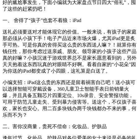
好的尴尬事发生，下面小编就为大家盘点节日四大“俗礼”，囤
了这些的赶紧扔吧！
一、 舍得了“孩子”也套不着狼：iPad
送礼必须要送对才能体现它的价值。一般来说，有孩子的家庭
那必须从小孩下手！电子产品近来市场火爆，尤其iPad更是炙
手可热。可是你真的舍得买这么贵的东西送人嘛？！就算你有
钱任性，那你考虑过送亲戚、朋友、领导家的小孩子这些产品
真的好嘛？小孩沉迷于游戏世界总不是家长愿意看到的，另外
天天抱着这东西玩真的对眼睛不好啊。看着自家的“小花朵”因
为你送的iPad都变成了小四眼，这礼算是白送了。
小编支招：iPad这么贵的东西还是留着祸害自己吧！送小孩可
以选择智能可穿戴设备，360儿童卫士智能手表日前销量火
爆，并且具备五颗芯片四重定位、10s录音、安全警报功能，
可用于防范儿童走失、受到暴力侵害等。送这个，不仅孩子喜
欢，家长也安心。用二百多块钱办两千块钱都办不来的事，何
乐而不为？
二、害你没商量，贵死不偿命：化妆品、护肤品
逢年过节，化妆品、护肤品对各位爱美的女士来说是必备的礼