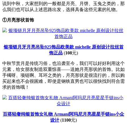
说到中秋，大家想到的一般都是月亮、月饼、玉兔之类的，那
么我们也可以从上述思路出发，选择具备这些元素的礼物。
①月亮形状首饰
银项链月牙月亮吊坠925饰品欧美款 michelle 原创设计拉丝首
饰正品
(
108
元)
中秋节赏月是传统习俗，也沿袭至今，我们可以好好利用这个
元素，给女朋友制造双重惊喜——送她月亮形状的首饰。比如
手镯呀、项链啊、耳环之类的，月亮形状是很流行的，所以购
买起来也不会很困难，即使是钢铁直男也可以很快找到符合需
求的首饰哦！
百搭轻奢纯银首饰女礼物 Armani阿玛尼月亮星星手链ins小众
设计
(
1100
元)