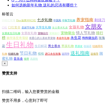
Q：为什么狗狗喜欢舔被子？
如何选购新年礼物 送礼的忌讳有哪些？
标签云
养宠指南
七夕礼物
剃须刀
99枝红玫瑰
Dior迪奥999口红
中国风
中秋节礼物
女朋友
女孩礼物
口红套盒
大学生礼物
口红
圣诞节礼物
女士香水礼盒
情人节礼物
宠物驱虫
排行
女朋友礼物
女朋友生日礼物
宠物出行
宠物旅行
榜
永生花
施华洛世奇项链
狗狗驱虫药
玫瑰
有爱心的人喜欢养宠物
本命年礼物
生日礼物
花
生日鲜花
男士香水
男孩礼物
男朋友
祝福语
结婚周年
送礼指南
节日礼物
闺
襁褓
礼物
结婚礼物
进口永生玫瑰
送同学
送领导
蜜礼物
音乐盒
领带
高跟鞋
×
赞赏支持
扫描二维码，输入您要赞赏的金额
赞赏不用多，心意到了即可