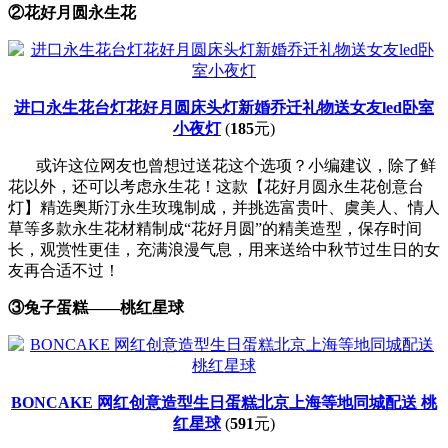
②花好月圆永生花
进口永生花台灯花好月圆床头灯新婚乔迁礼物送女友led卧室
小夜灯
(
185
元)
或许这位网友也曾想过送花这个选项？小编建议，除了鲜
花以外，还可以考虑永生花！这款【花好月圆永生花创意台
灯】精选奥斯汀永生玫瑰制成，并挑选富贵叶、虞美人、情人
草等多款永生花材精制成“花好月圆”的精美造型，保存时间
长，观赏性更佳，充满浪漫气息，用来送给中秋节过生日的女
友再合适不过！
③兔子蛋糕——桃红星球
BONCAKE 网红创意造型生日蛋糕北京上海等地同城配送 桃
红星球
(
591
元)