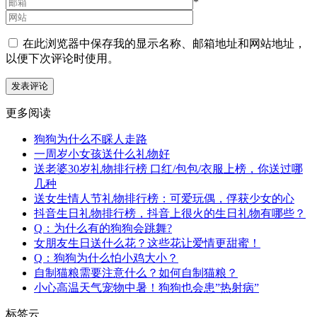
*
在此浏览器中保存我的显示名称、邮箱地址和网站地址，
以便下次评论时使用。
更多阅读
狗狗为什么不睬人走路
一周岁小女孩送什么礼物好
送老婆30岁礼物排行榜 口红/包包/衣服上榜，你送过哪
几种
送女生情人节礼物排行榜：可爱玩偶，俘获少女的心
抖音生日礼物排行榜，抖音上很火的生日礼物有哪些？
Q：为什么有的狗狗会跳舞?
女朋友生日送什么花？这些花让爱情更甜蜜！
Q：狗狗为什么怕小鸡大小？
自制猫粮需要注意什么？如何自制猫粮？
小心高温天气宠物中暑！狗狗也会患”热射病”
标签云