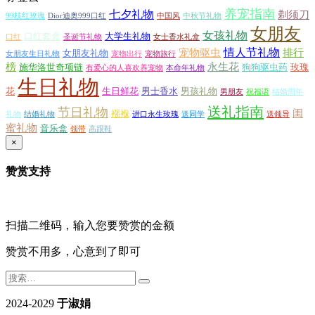
养宠指南
七夕礼物
剃须刀
99枝红玫瑰
Dior迪奥999口红
中国风
中秋节礼物
女朋友
女孩礼物
口红套盒
大学生礼物
口红
圣诞节礼物
女士香水礼盒
情人节礼物
宠物驱虫
排行
女朋友礼物
女朋友生日礼物
宠物出行
宠物旅行
榜
永生花
施华洛世奇项链
狗狗驱虫药
玫瑰
有爱心的人喜欢养宠物
本命年礼物
生日礼物
花
生日鲜花
男士香水
男孩礼物
男朋友
祝福语
结婚周年
送礼指南
节日礼物
闺
襁褓
礼物
结婚礼物
进口永生玫瑰
送同学
送领导
蜜礼物
音乐盒
领带
高跟鞋
×
赞赏支持
扫描二维码，输入您要赞赏的金额
赞赏不用多，心意到了即可
2024-2029
于淑娟