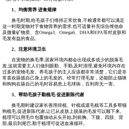
1、均衡营养 进食规律
换毛时期,给毛孩子们维持正常饮食,干粮通常都可以满足
这一时期宠物对于食物营养的需求,也可适量补充综合维他命
及微量矿物质、含Omega3、Omega6、DHA和EPA等对皮肤和
毛发有益的食品。
2、注意环境卫生
在宠物的换毛季,居家环境内都会出现或多或少的脱落毛
发,这就需要主人们做到眼勤、手勤,及时清理,避免环境内存在
过多的宠物毛发。养毛孩子的主人应该都非常清楚，它们是非
常喜欢舔舐自己身上的毛发的。经常打理毛发，还能防止猫咪
和狗狗在舔自己的毛时容易患上毛球病，百利而无一害。
3、帮助毛孩子勤梳毛 促进新陈代谢
换毛期时建议家长善用排梳、针梳或退毛梳等工具多帮猫
狗梳毛,促进新陈代谢,让已从皮肤上脱落的毛发可以顺下来。
梳理可以用毛巾包覆抽动从头开始,到前胸、下腹、四肢、背
部,最后到尾巴,勤于梳理可促进血液循环。