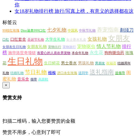
你
女18岁礼物排行榜 旅行/写真上榜，有意义的选择都在这
标签云
养宠指南
七夕礼物
剃须刀
99枝红玫瑰
Dior迪奥999口红
中国风
中秋节礼物
女朋友
女孩礼物
口红套盒
大学生礼物
口红
圣诞节礼物
女士香水礼盒
情人节礼物
宠物驱虫
排行
女朋友礼物
女朋友生日礼物
宠物出行
宠物旅行
榜
永生花
施华洛世奇项链
狗狗驱虫药
玫瑰
有爱心的人喜欢养宠物
本命年礼物
生日礼物
花
生日鲜花
男士香水
男孩礼物
男朋友
祝福语
结婚周年
送礼指南
节日礼物
闺
襁褓
礼物
结婚礼物
进口永生玫瑰
送同学
送领导
蜜礼物
音乐盒
领带
高跟鞋
×
赞赏支持
扫描二维码，输入您要赞赏的金额
赞赏不用多，心意到了即可