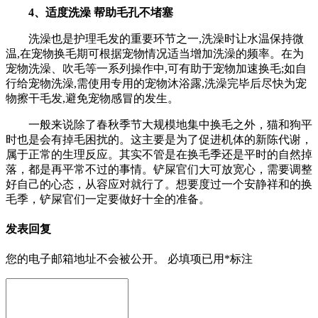
4、适度洗澡 帮助毛孔不堵塞
洗澡也是护理毛发的重要环节之一,洗澡时让水温保持微
温,在宠物换毛期可根据宠物情况适当增加洗澡的频率。在为
宠物洗澡、吹毛等一系列操作中,可有助于宠物加速换毛;如自
行给宠物洗澡,需使用专用的宠物沐浴露,洗澡完毕后尽快为宠
物擦干毛发,避免宠物感冒的发生。
一般来说除了春秋季节大规模地集中换毛之外，猫和狗平
时也是会有掉毛困扰的。这主要是为了促进机体的新陈代谢，
属于正常的生理反应。其实不管是在换毛季还是平时的自然掉
落，都是再平常不过的事情。铲屎官们大可放宽心，需要调整
好自己的心态，从容应对就行了。想要度过一个安静祥和的换
毛季，铲屎官们一定要做好十全的准备。
发表回复
您的电子邮箱地址不会被公开。
必填项已用
*
标注