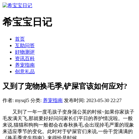
希宝宝日记
首页
互助问答
好物测评
资讯百科
养宠指南
创意礼品
又到了宠物换毛季,铲屎官该如何应对?
作者: mysql5
分类:
养宠指南
发布时间: 2023-05-30 22:27
又到了一年一度毛孩子变身蒲公英的时候~如果你家孩子
毛发满天飞,那就要好好问问家长们平日的养护情况啦。一般
来说,猫猫和狗狗一般都会在春秋换毛,会出现掉毛严重的现象
来适应季节的变化。此时对于铲屎官们来说,一份干货满满的
《换毛季求生指南》来得恰是时候。